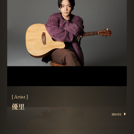
[ Artist ]
優里
more