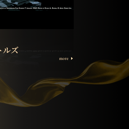
トルズ
more