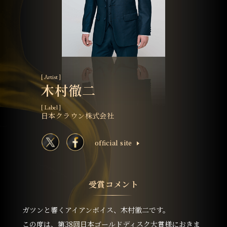
[ Artist ]
木村徹二
[ Label ]
日本クラウン株式会社
ofﬁcial site
受賞コメント
ガツンと響くアイアンボイス、木村徹二です。
この度は、第38回日本ゴールドディスク大賞様におきま