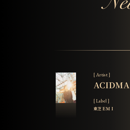
[ Artist ]
ACIDM
[ Label ]
東芝ＥＭＩ