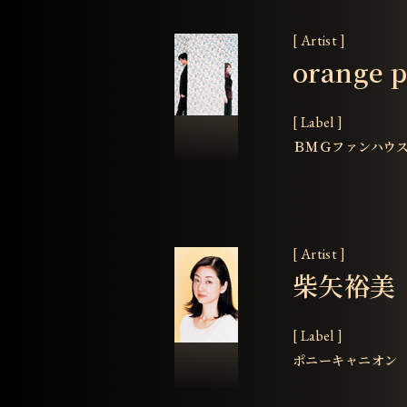
[ Artist ]
orange 
[ Label ]
ＢＭＧファンハウ
[ Artist ]
柴矢裕美
[ Label ]
ポニーキャニオン