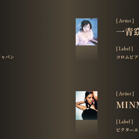
[ Artist ]
一青
[ Label ]
ジャパン
コロムビア
[ Artist ]
MIN
[ Label ]
ビクターエ