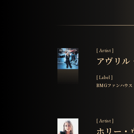
[ Artist ]
アヴリル
[ Label ]
BMGファンハウス
[ Artist ]
ホリー・