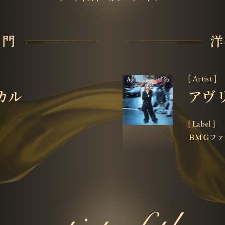
部門
洋
[ Artist ]
カル
アヴ
[ Label ]
ＢＭＧファ