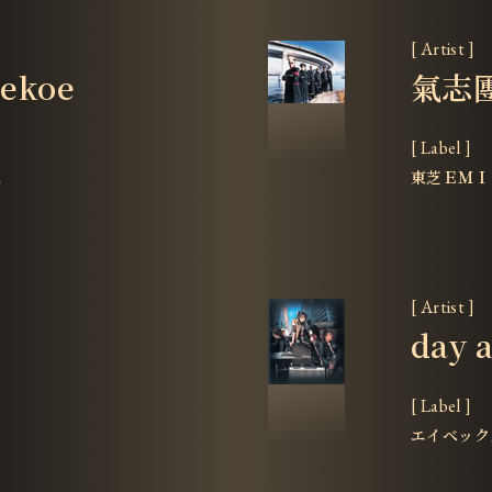
[ Artist ]
pekoe
氣志
[ Label ]
ス
東芝ＥＭＩ
[ Artist ]
day 
[ Label ]
エイベック