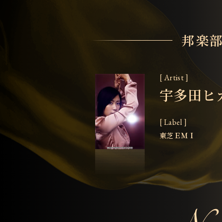
邦楽
[ Artist ]
宇多田ヒ
[ Label ]
東芝ＥＭＩ