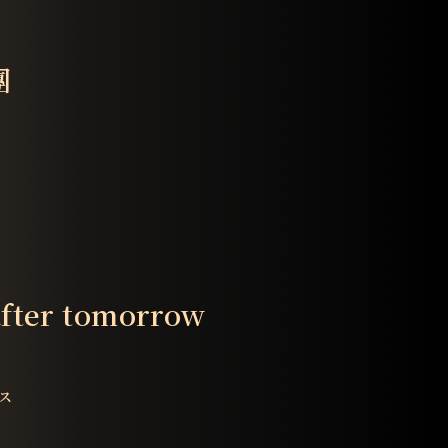
團
after tomorrow
ス