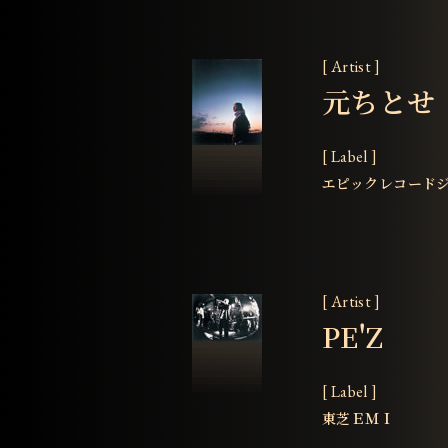
[ Artist ]
元ちとせ
[ Label ]
エピックレコード
[ Artist ]
PE'Z
[ Label ]
東芝ＥＭＩ