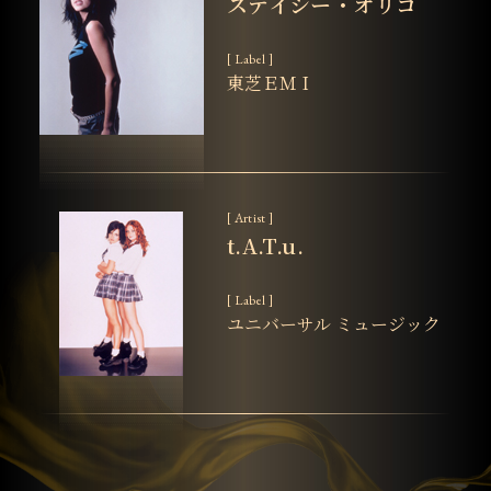
ステイシー・オリコ
[ Label ]
東芝ＥＭＩ
[ Artist ]
t.A.T.u.
[ Label ]
ユニバーサル ミュージック