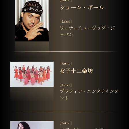
[ Artist ]
ショーン・ポール
[ Label ]
ワーナーミュージック・ジ
ャパン
[ Artist ]
女子十二楽坊
[ Label ]
プラティア・エンタテインメ
ント
[ Artist ]