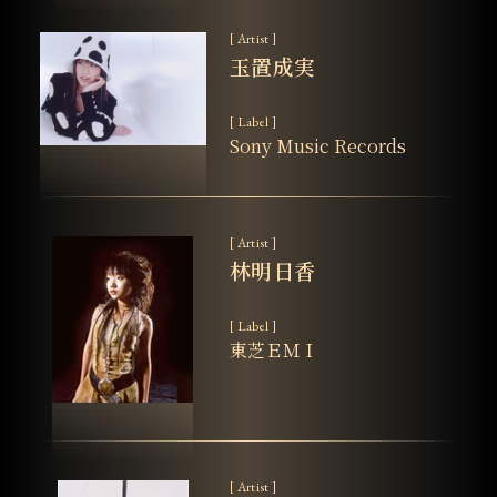
[ Artist ]
玉置成実
[ Label ]
Sony Music Records
[ Artist ]
林明日香
[ Label ]
東芝ＥＭＩ
[ Artist ]