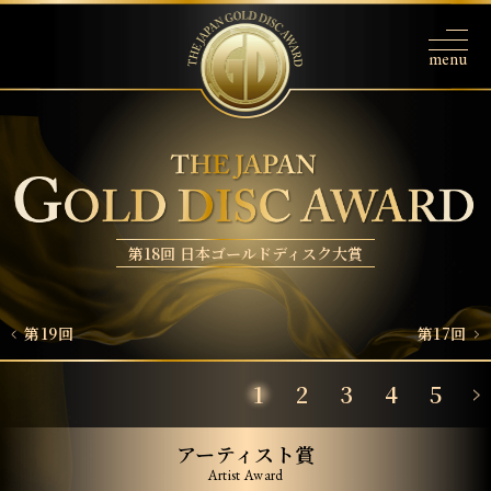
第18回 日本ゴールドディスク大賞
第19回
第17回
1
2
3
4
5
アーティスト賞
Artist Award