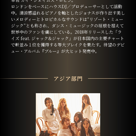
本名 ガイ・ジェイムズ・ロビン。
ロンドンをベースにハウスDJ／プロデューサーとして活動
中。清涼感溢れるピアノを軸としたジョナスが作り出す美し
いメロディーとトロピカルなサウンドは“リゾート・ミュー
ジック”とも称され、ダンス・ミュージックの垣根を超えて
世界中のファンを虜にしている。2018年リリースした「ラ
イズ feat. ジャック&ジャック」が日本国内の主要チャート
で軒並み１位を獲得する等大ブレイクを果たす。待望のデビ
ュー・アルバム『ブルー』が大ヒット発売中。
アジア部門