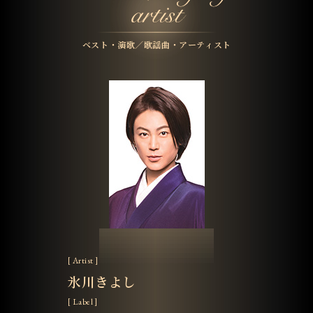
ベスト・演歌／歌謡曲・アーティスト
[ Artist ]
氷川きよし
[ Label ]