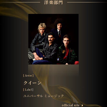
洋楽部門
[ Artist ]
クイーン
[ Label ]
ユニバーサル ミュージック
ofﬁcial site