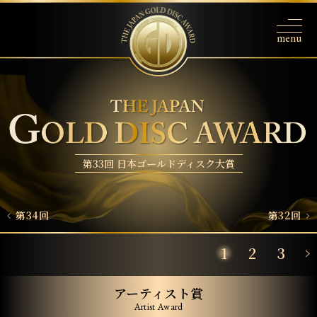
第33回 日本ゴールドディスク大賞
第34回
第32回
1
2
3
アーティスト賞
Artist Award