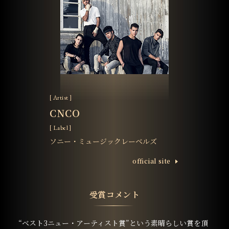
[ Artist ]
CNCO
[ Label ]
ソニー・ミュージックレーベルズ
ofﬁcial site
受賞コメント
“ベスト3ニュー・アーティスト賞”という素晴らしい賞を頂